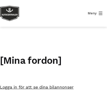
Hoppa
till
Meny
innehåll
Autocentralen
[Mina fordon]
Logga in för att se dina bilannonser